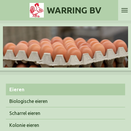
Ga
WARRING BV
direct
naar
de
hoofdinhoud
Eieren
Biologische eieren
Scharrel eieren
Kolonie eieren